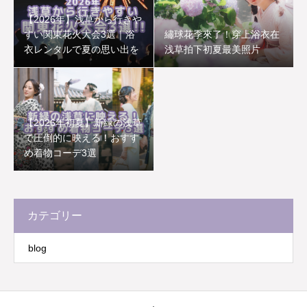
【2026年】浅草から行きや
すい関東花火大会3選｜浴
繡球花季來了！穿上浴衣在
衣レンタルで夏の思い出を
浅草拍下初夏最美照片
【2026年初夏】新緑の浅草
で圧倒的に映える！おすす
め着物コーデ3選
カテゴリー
blog