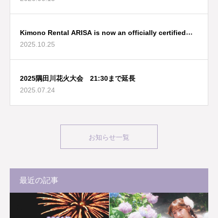
Kimono Rental ARISA is now an officially certified
2025.10.25
Tokyo Tourist Information Center!
2025隅田川花火大会 21:30まで延長
2025.07.24
お知らせ一覧
最近の記事