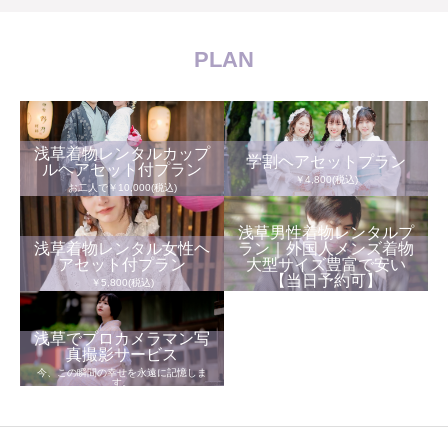
PLAN
浅草着物レンタルカップ
学割ヘアセットプラン
ルヘアセット付プラン
￥4,800(税込)
お二人で￥10,000(税込)
浅草男性着物レンタルプ
浅草着物レンタル女性ヘ
ラン｜外国人メンズ着物
アセット付プラン
大型サイズ豊富で安い
【当日予約可】
￥5,800(税込)
￥5,500(税込)
浅草でプロカメラマン写
真撮影サービス
今、この瞬間の幸せを永遠に記憶しま
す。