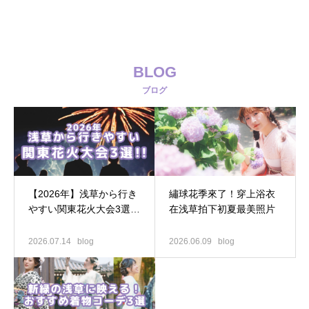
BLOG
ブログ
【2026年】浅草から行き
繡球花季來了！穿上浴衣
やすい関東花火大会3選｜
在浅草拍下初夏最美照片
浴衣レンタルで夏の思い
出を
2026.07.14
blog
2026.06.09
blog