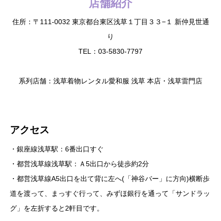
店舗紹介
住所：〒111-0032 東京都台東区浅草１丁目３３−１ 新仲見世通
り
TEL：03-5830-7797
系列店舗：浅草着物レンタル愛和服 浅草 本店・浅草雷門店
アクセス
・銀座線浅草駅：6番出口すぐ
・都営浅草線浅草駅：Ａ5出口から徒歩約2分
・都営浅草線A5出口を出て背に左へ(「神谷バー」に方向)横断歩
道を渡って、まっすぐ行って、みずほ銀行を通って「サンドラッ
グ」を左折すると2軒目です。