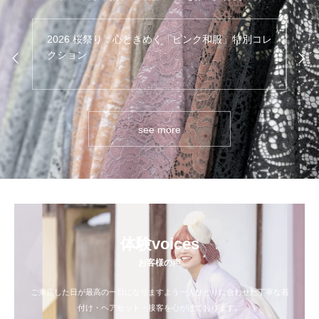
別コレ
浅草の街に咲く、小さな和服の天使たち
冬
see more
体験voices
お客様の声
ご来店した日が最高の一日になりますよう一人ひとりに合わせた丁寧な着
付け・ヘアセット・接客を心がけております。