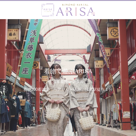
着物で遊ぶARISA
浅草着物レンタル
着物300着以上、ヘアセット込み、浅草駅徒歩１分