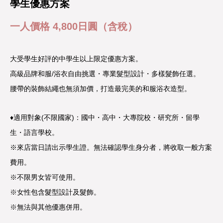
學生優惠方案
一人價格 4,800日圓（含稅）
大受學生好評的中學生以上限定優惠方案。
高級品牌和服/浴衣自由挑選・專業髮型設計・多樣髮飾任選。
腰帶的裝飾結繩也無須加價，打造最完美的和服浴衣造型。
♦適用對象(不限國家)：國中・高中・大專院校・研究所・留學
生・語言學校。
※來店當日請出示學生證。無法確認學生身分者，將收取一般方案
費用。
※不限男女皆可使用。
※女性包含髮型設計及髮飾。
※無法與其他優惠併用。