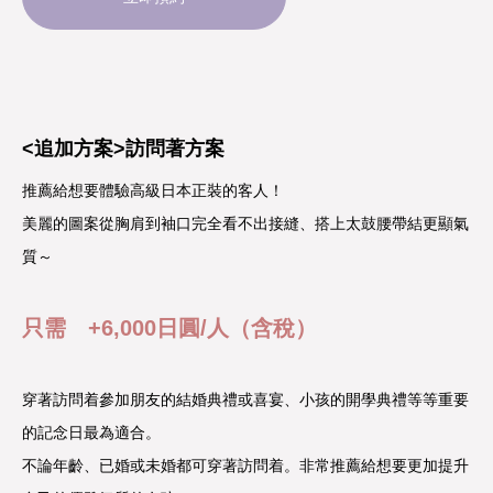
<追加方案>訪問著方案
推薦給想要體驗高級日本正裝的客人！
美麗的圖案從胸肩到袖口完全看不出接縫、搭上太鼓腰帶結更顯氣
質～
只需 +6,000日圓/人（含稅）
穿著訪問着參加朋友的結婚典禮或喜宴、小孩的開學典禮等等重要
的記念日最為適合。
不論年齡、已婚或未婚都可穿著訪問着。非常推薦給想要更加提升