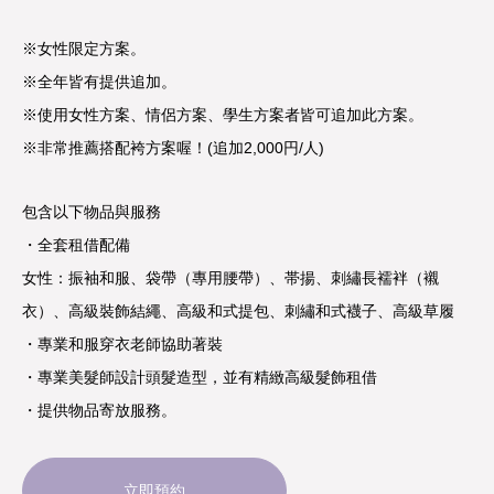
※女性限定方案。
※全年皆有提供追加。
※使用女性方案、情侶方案、學生方案者皆可追加此方案。
※非常推薦搭配袴方案喔！(追加2,000円/人)
包含以下物品與服務
・全套租借配備
女性：振袖和服、袋帶（專用腰帶）、帯揚、刺繡長襦袢（襯
衣）、高級裝飾結繩、高級和式提包、刺繡和式襪子、高級草履
・專業和服穿衣老師協助著裝
・專業美髮師設計頭髮造型，並有精緻高級髮飾租借
・提供物品寄放服務。
立即預約