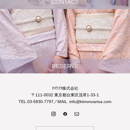
CONTACT
RESERVE
ｱｲﾜﾌｸ株式会社
〒111-0032 東京都台東区浅草1-33-1
TEL.03-5830-7797／MAIL. info@kimonoarisa.com