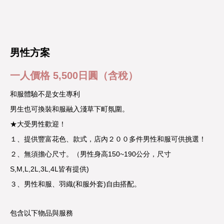
男性方案
一人價格 5,500日圓（含稅）
和服體驗不是女生專利
男生也可換裝和服融入淺草下町氛圍。
★大受男性歡迎！
１、提供豐富花色、款式，店內２００多件男性和服可供挑選！
２、無須擔心尺寸。（男性身高150~190公分，尺寸
S,M,L,2L,3L,4L皆有提供)
３、男性和服、羽織(和服外套)自由搭配。
包含以下物品與服務