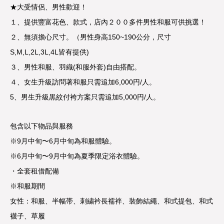
★大受情侶、男性歡迎！
１、提供豐富花色、款式，店內２００多件男性和服可供挑選！
２、無須擔心尺寸。（男性身高150~190公分，尺寸
S,M,L,2L,3L,4L皆有提供)
３、男性和服、羽織(和服外套)自由搭配。
４、女生升級訪問著和服只需追加6,000円/人。
5、男生升級黒紋付袴方案只需追加5,000円/人。
包含以下物品與服務
※9月中旬〜6月中旬為和服體驗。
※6月中旬〜9月中旬為夏季限定浴衣體驗。
・全套租借配備
※和服期間
女性：和服、半幅帯、刺繍衿長襦袢、裝飾結繩、和式提包、和式
襪子、草履