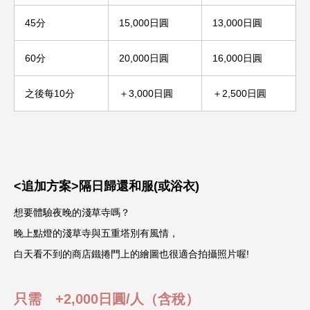
45分
15,000日圓
13,000日圓
60分
20,000日圓
16,000日圓
之後每10分
＋3,000日圓
＋2,500日圓
<追加方案>隔日歸還和服(或浴衣)
想要體驗夜晚的淺草寺嗎？
晚上點燈的淺草寺與五重塔別有風情，
白天看不到的商店鐵捲門上的繪圖也很適合拍攝照片喔!
只需 +2,000日圓/人（含稅）