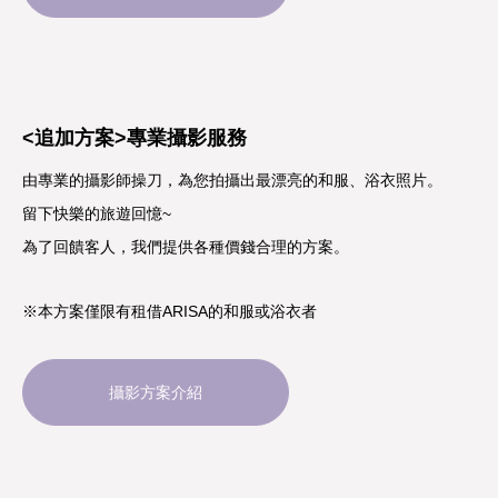
<追加方案>專業攝影服務
由專業的攝影師操刀，為您拍攝出最漂亮的和服、浴衣照片。
留下快樂的旅遊回憶~
為了回饋客人，我們提供各種價錢合理的方案。
※本方案僅限有租借ARISA的和服或浴衣者
攝影方案介紹