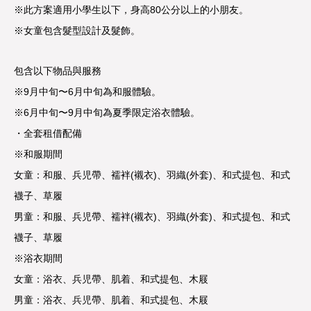
※此方案適用小學生以下，身高80公分以上的小朋友。
※女童包含髮型設計及髮飾。
包含以下物品與服務
※9月中旬〜6月中旬為和服體驗。
※6月中旬〜9月中旬為夏季限定浴衣體驗。
・全套租借配備
※和服期間
女童：和服、兵児帶、襦袢(襯衣)、羽織(外套)、和式提包、和式
襪子、草履
男童：和服、兵児帶、襦袢(襯衣)、羽織(外套)、和式提包、和式
襪子、草履
※浴衣期間
女童：浴衣、兵児帶、肌着、和式提包、木屐
男童：浴衣、兵児帶、肌着、和式提包、木屐