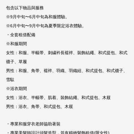
包含以下物品與服務
※9月中旬〜6月中旬為和服體驗。
※6月中旬〜9月中旬為夏季限定浴衣體驗。
・全套租借配備
※和服期間
女性：和服、半幅帯、刺繍衿長襦袢、裝飾結繩、和式提包、和式
襪子、草履
男性：和服、角帯、襦袢、羽織、羽織紐、和式提包、和式襪子、
雪駄
※浴衣期間
女性：浴衣、半幅帯、肌着、裝飾結繩、和式提包、木屐
男性：浴衣、角帯、和式提包、木屐
・專業和服穿衣老師協助著裝
・專業美髮師設計頭髮造型，並有精緻髮飾租借(限女性)