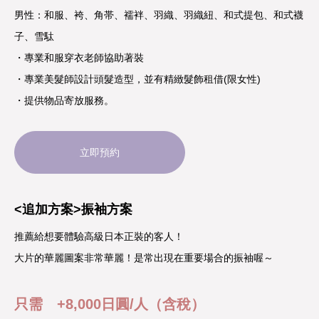
男性：和服、袴、角帯、襦袢、羽織、羽織紐、和式提包、和式襪
子、雪駄
・專業和服穿衣老師協助著裝
・專業美髮師設計頭髮造型，並有精緻髮飾租借(限女性)
・提供物品寄放服務。
立即預約
<追加方案>振袖方案
推薦給想要體驗高級日本正裝的客人！
大片的華麗圖案非常華麗！是常出現在重要場合的振袖喔～
只需 +8,000日圓/人（含稅）