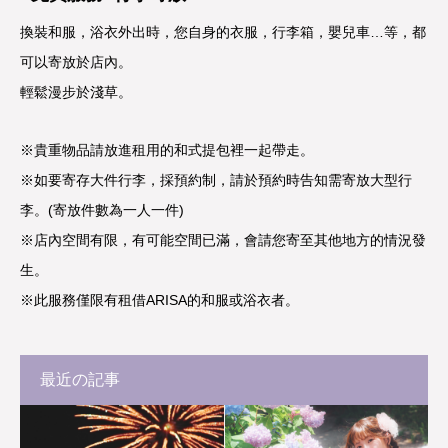
換裝和服，浴衣外出時，您自身的衣服，行李箱，嬰兒車…等，都
可以寄放於店內。
輕鬆漫步於淺草。
※貴重物品請放進租用的和式提包裡一起帶走。
※如要寄存大件行李，採預約制，請於預約時告知需寄放大型行
李。(寄放件數為一人一件)
※店內空間有限，有可能空間已滿，會請您寄至其他地方的情況發
生。
※此服務僅限有租借ARISA的和服或浴衣者。
最近の記事