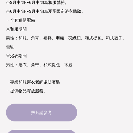
※9月中旬〜6月中旬為和服體驗。
※6月中旬〜9月中旬為夏季限定浴衣體驗。
・全套租借配備
※和服期間
男性：和服、角帯、襦袢、羽織、羽織紐、和式提包、和式襪子、
雪駄
※浴衣期間
男性：浴衣、角帯、和式提包、木屐
・專業和服穿衣老師協助著裝
・提供物品寄放服務。
照片請參考