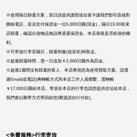
※使用隔日歸還方案，當日請提供護照或在留卡讓我們影印及核對
聯絡電話，並須支付保證金一位5,000日圓(現金)，隔日15:00前來
店歸還，確認出借物品無誤將退還保證金。本店保留是否租借的權
利。
※可寄放行李至隔日，歸還和服(或浴衣)時取走。
※超過歸還時間，需一日追加￥2,000日圓作為罰金。
※超過1週間沒有歸還的客人、本店將視您為使用買取方案。請透
過Email(或電話)將轉帳方式與本店工作人員聯繫，需轉帳
￥17,000日圓給本店。寄放在本店的行李也請您提供住址給本店，
我們會以郵寄方式寄回給您(郵資請自行付款)。
<免費服務>行李寄放