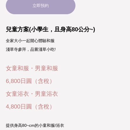
立即預約
兒童方案(小學生，且身高80公分~)
全家大小一起開心體驗和服
淺草寺參拜，品嘗淺草小吃!
女童和服・男童和服
6,800日圓（含稅）
女童浴衣・男童浴衣
4,800日圓（含稅）
提供身高80~cm的小童和服/浴衣