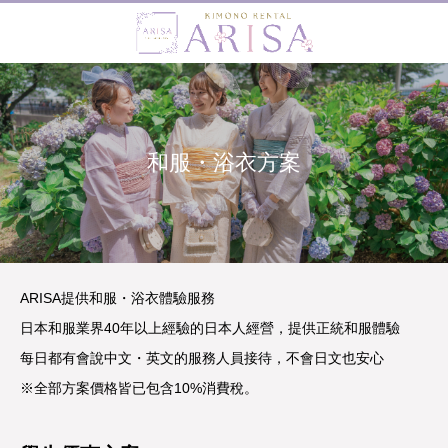
和服・浴衣方案
ARISA提供和服・浴衣體驗服務
日本和服業界40年以上經驗的日本人經營，提供正統和服體驗
每日都有會說中文・英文的服務人員接待，不會日文也安心
※全部方案價格皆已包含10%消費稅。