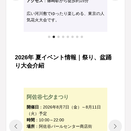
アクセス
：篠崎駅から徒歩約15分
から
広い河川敷でゆったり楽しめる、東京の人
戸田
る人気
気花火大会です。
花火
2026年 夏イベント情報｜祭り、盆踊
り大会介紹
高
阿佐谷七夕まつり
日
開催
開催日
：2026年8月7日（金）～8月11日
（日
（火）予定
時間
時間
：10:00～22:00
場所
場所
：阿佐谷パールセンター商店街
アク