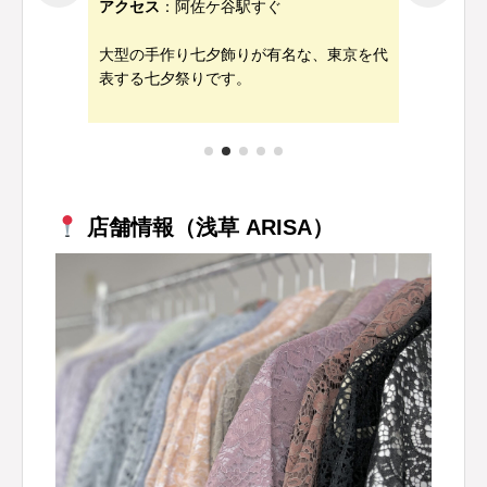
アクセス
：阿佐ケ谷駅すぐ
の人気
迫力
大型の手作り七夕飾りが有名な、東京を代
り。
すめで
表する七夕祭りです。
浴衣
店舗情報（浅草 ARISA）