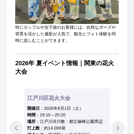
特にカップルや女子旅のお客様には、自然なポーズや
背景を活かした撮影が人気で、観光とフォト体験を同
時に楽しむことができます。
2026年 夏イベント情報｜関東の花火
大会
板
江戸川区花火大会
開催
開催日
：2026年8月1日（土）
時間
時間
：19:15～20:20
場所
場所
：江戸川河川敷・都立篠崎公園周辺
打上
打上数
：約14,000発
アク