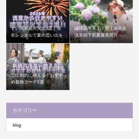
【2026年】浅草から行きや
すい関東花火大会3選｜浴
繡球花季來了！穿上浴衣在
衣レンタルで夏の思い出を
浅草拍下初夏最美照片
【2026年初夏】新緑の浅草
で圧倒的に映える！おすす
め着物コーデ3選
カテゴリー
blog