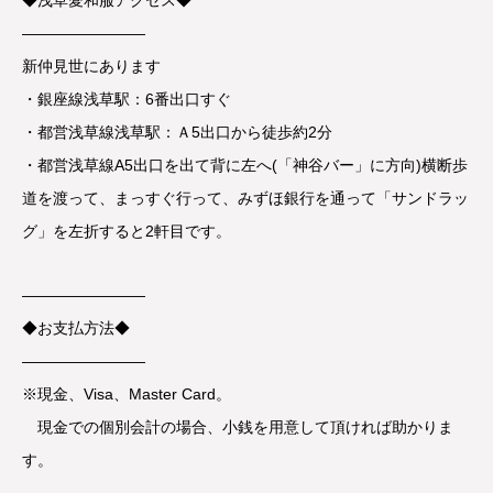
◆浅草愛和服アクセス◆
————————
新仲見世にあります
・銀座線浅草駅：6番出口すぐ
・都営浅草線浅草駅：Ａ5出口から徒歩約2分
・都営浅草線A5出口を出て背に左へ(「神谷バー」に方向)横断歩
道を渡って、まっすぐ行って、みずほ銀行を通って「サンドラッ
グ」を左折すると2軒目です。
————————
◆お支払方法◆
————————
※現金、Visa、Master Card。
現金での個別会計の場合、小銭を用意して頂ければ助かりま
す。