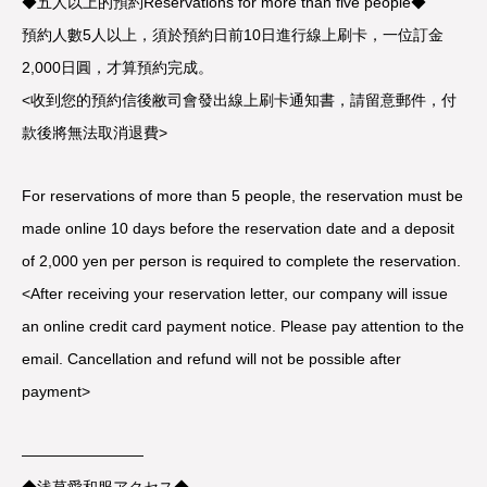
◆五人以上的預約Reservations for more than five people◆
預約人數5人以上，須於預約日前10日進行線上刷卡，一位訂金
2,000日圓，才算預約完成。
<收到您的預約信後敝司會發出線上刷卡通知書，請留意郵件，付
款後將無法取消退費>
For reservations of more than 5 people, the reservation must be
made online 10 days before the reservation date and a deposit
of 2,000 yen per person is required to complete the reservation.
<After receiving your reservation letter, our company will issue
an online credit card payment notice. Please pay attention to the
email. Cancellation and refund will not be possible after
payment>
————————