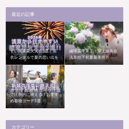
最近の記事
【2026年】浅草から行きや
すい関東花火大会3選｜浴
繡球花季來了！穿上浴衣在
衣レンタルで夏の思い出を
浅草拍下初夏最美照片
【2026年初夏】新緑の浅草
で圧倒的に映える！おすす
め着物コーデ3選
カテゴリー